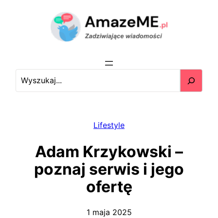
Przejdź
do
treści
S
e
a
r
c
Lifestyle
h
Adam Krzykowski –
poznaj serwis i jego
ofertę
1 maja 2025