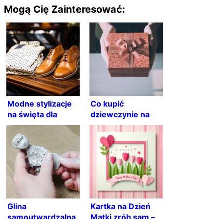
Mogą Cię Zainteresować:
Modne stylizacje
Co kupić
na święta dla
dziewczynie na
panów w każdym
urodziny?
wieku
Wyjątkowe
pomysły i
inspiracje!
Glina
Kartka na Dzień
samoutwardzalna
Matki zrób sam –