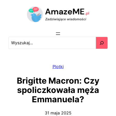
Przejdź
do
treści
S
e
a
r
c
Plotki
h
Brigitte Macron: Czy
spoliczkowała męża
Emmanuela?
31 maja 2025