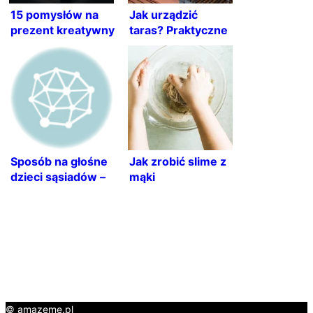
15 pomysłów na
Jak urządzić
prezent kreatywny
taras? Praktyczne
wskazówki dla
każdego!
Sposób na głośne
Jak zrobić slime z
dzieci sąsiadów –
mąki
jak
ziemniaczanej w
zminimalizować
domu? Przepis
hałas?
krok po kroku
© amazeme.pl