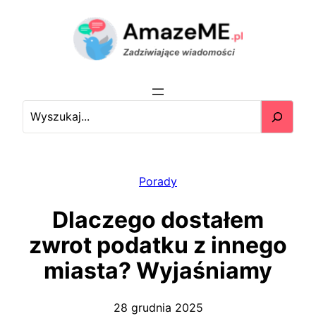
Przejdź
do
treści
S
e
a
r
c
Porady
h
Dlaczego dostałem
zwrot podatku z innego
miasta? Wyjaśniamy
28 grudnia 2025