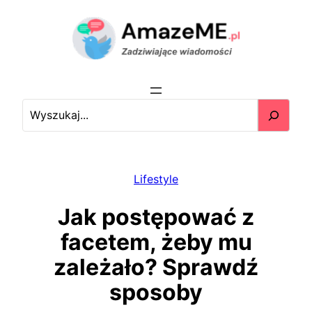
Przejdź
do
treści
S
e
a
r
c
Lifestyle
h
Jak postępować z
facetem, żeby mu
zależało? Sprawdź
sposoby