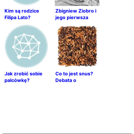
Kim są rodzice
Zbigniew Ziobro i
Filipa Lato?
jego pierwsza
Ciekawostki o jego
żona Patrycja
rodzinie
Kotecka-Ziobro
Jak zrobić sobie
Co to jest snus?
palcówkę?
Debata o
Praktyczny
zagrożeniu dla
przewodnik krok
zdrowia
po kroku