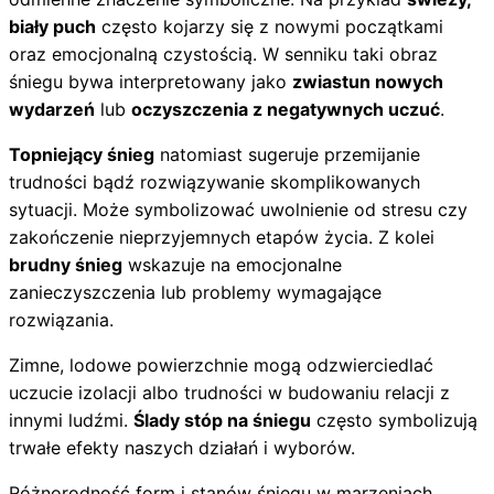
biały puch
często kojarzy się z nowymi początkami
oraz emocjonalną czystością. W senniku taki obraz
śniegu bywa interpretowany jako
zwiastun nowych
wydarzeń
lub
oczyszczenia z negatywnych uczuć
.
Topniejący śnieg
natomiast sugeruje przemijanie
trudności bądź rozwiązywanie skomplikowanych
sytuacji. Może symbolizować uwolnienie od stresu czy
zakończenie nieprzyjemnych etapów życia. Z kolei
brudny śnieg
wskazuje na emocjonalne
zanieczyszczenia lub problemy wymagające
rozwiązania.
Zimne, lodowe powierzchnie mogą odzwierciedlać
uczucie izolacji albo trudności w budowaniu relacji z
innymi ludźmi.
Ślady stóp na śniegu
często symbolizują
trwałe efekty naszych działań i wyborów.
Różnorodność form i stanów śniegu w marzeniach