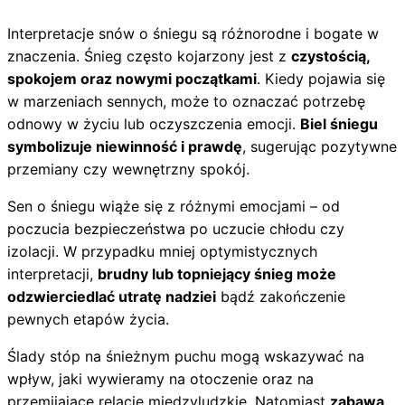
Interpretacje snów o śniegu są różnorodne i bogate w
znaczenia. Śnieg często kojarzony jest z
czystością,
spokojem oraz nowymi początkami
. Kiedy pojawia się
w marzeniach sennych, może to oznaczać potrzebę
odnowy w życiu lub oczyszczenia emocji.
Biel śniegu
symbolizuje niewinność i prawdę
, sugerując pozytywne
przemiany czy wewnętrzny spokój.
Sen o śniegu wiąże się z różnymi emocjami – od
poczucia bezpieczeństwa po uczucie chłodu czy
izolacji. W przypadku mniej optymistycznych
interpretacji,
brudny lub topniejący śnieg może
odzwierciedlać utratę nadziei
bądź zakończenie
pewnych etapów życia.
Ślady stóp na śnieżnym puchu mogą wskazywać na
wpływ, jaki wywieramy na otoczenie oraz na
przemijające relacje międzyludzkie. Natomiast
zabawa