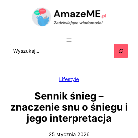
Przejdź
do
treści
S
e
a
r
c
Lifestyle
h
Sennik śnieg –
znaczenie snu o śniegu i
jego interpretacja
25 stycznia 2026