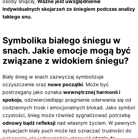
osoby śniącej.
Ważne jest uwzględnienie
indywidualnych skojarzeń ze śniegiem podczas analizy
takiego snu.
Symbolika białego śniegu w
snach. Jakie emocje mogą być
związane z widokiem śniegu?
Biały śnieg w snach zazwyczaj symbolizuje
oczyszczenie oraz
nowe początki
. Może być
postrzegany jako oznaka
wewnętrznej harmonii i
spokoju
, odzwierciedlając pragnienie oderwania się od
codziennych trosk i emocjonalnych blokad. Jako symbol
czystości, śnieg może również sygnalizować potrzebę
odnowy bądź refleksji
nad własnym życiem. W pewnych
sytuacjach biały puch może też oznaczać trudności do