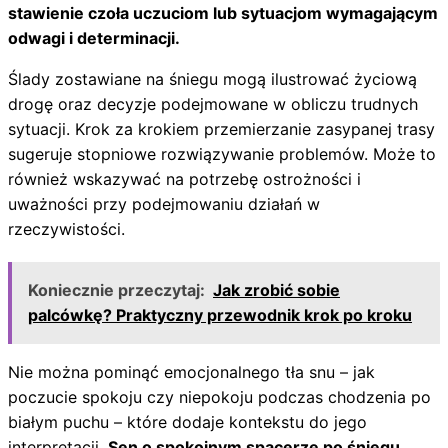
stawienie czoła uczuciom lub sytuacjom wymagającym
odwagi i determinacji.
Ślady zostawiane na śniegu mogą ilustrować życiową
drogę oraz decyzje podejmowane w obliczu trudnych
sytuacji. Krok za krokiem przemierzanie zasypanej trasy
sugeruje stopniowe rozwiązywanie problemów. Może to
również wskazywać na potrzebę ostrożności i
uważności przy podejmowaniu działań w
rzeczywistości.
Koniecznie przeczytaj:
Jak zrobić sobie
palcówkę? Praktyczny przewodnik krok po kroku
Nie można pominąć emocjonalnego tła snu – jak
poczucie spokoju czy niepokoju podczas chodzenia po
białym puchu – które dodaje kontekstu do jego
interpretacji.
Sen o spokojnym spacerze po śniegu