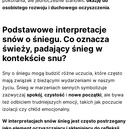
pokonania, ale jednocześnie stanowić
okazję do
osobistego rozwoju i duchowego oczyszczenia
.
Podstawowe interpretacje
snów o śniegu. Co oznacza
świeży, padający śnieg w
kontekście snu?
Sny o śniegu mogą budzić różne uczucia, które często
mają związek z bieżącymi wydarzeniami w naszym
życiu. Śnieg w marzeniach sennych symbolizuje
zazwyczaj
spokój
,
czystość
i
nowe początki
, ale bywa
też odbiciem trudniejszych emocji, takich jak poczucie
izolacji czy chłód emocjonalny.
W interpretacjach snów śnieg jest często postrzegany
jako element oczyszczający i skłaniający do refleksji.