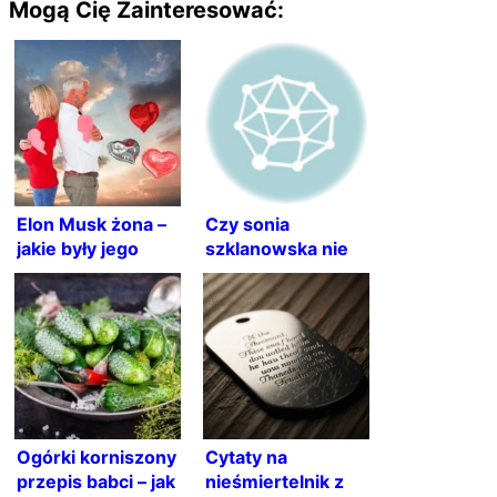
Mogą Cię Zainteresować:
Elon Musk żona –
Czy sonia
jakie były jego
szklanowska nie
życie uczuciowe?
żyje? Sprawdź co
wiemy o
uczestniczce
Ogórki korniszony
Cytaty na
przepis babci – jak
nieśmiertelnik z