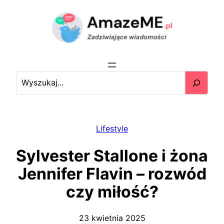
Przejdź
do
treści
S
e
a
r
c
Lifestyle
h
Sylvester Stallone i żona
Jennifer Flavin – rozwód
czy miłość?
23 kwietnia 2025