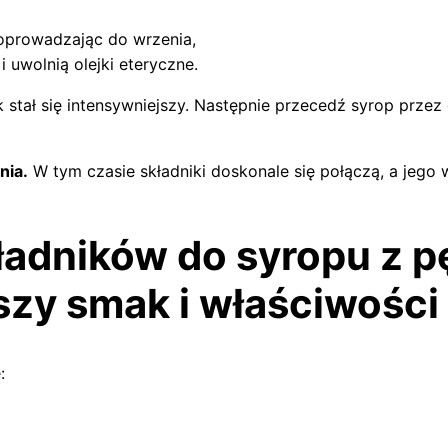
oprowadzając do wrzenia,
i uwolnią olejki eteryczne.
tał się intensywniejszy. Następnie przecedź syrop przez g
nia.
W tym czasie składniki doskonale się połączą, a jego
ładników do syropu z p
pszy smak i właściwośc
: