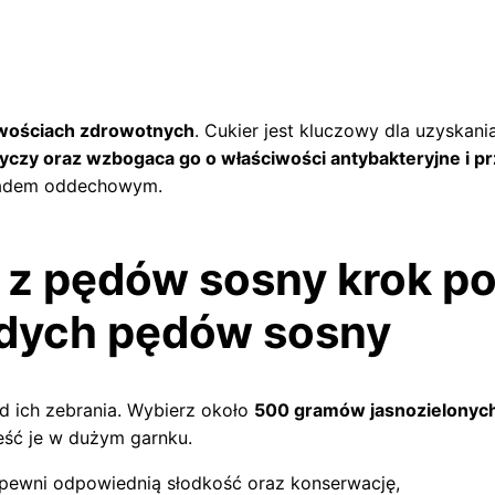
iwościach zdrowotnych
. Cukier jest kluczowy dla uzyskani
dyczy oraz wzbogaca go o właściwości antybakteryjne i p
kładem oddechowym.
z pędów sosny krok po 
odych pędów sosny
d ich zebrania. Wybierz około
500 gramów jasnozielonyc
eść je w dużym garnku.
apewni odpowiednią słodkość oraz konserwację,