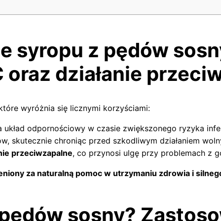
 syropu z pędów sosny
 oraz działanie przeci
tóre wyróżnia się licznymi korzyściami:
a układ odpornościowy w czasie zwiększonego ryzyka infek
ów, skutecznie chroniąc przed szkodliwym działaniem woln
anie przeciwzapalne
, co przynosi ulgę przy problemach z
ceniony za naturalną pomoc w utrzymaniu zdrowia i siln
 pędów sosny? Zastos