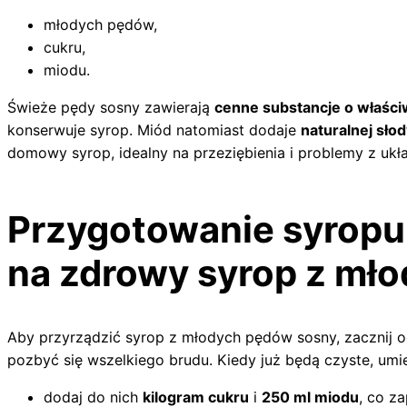
młodych pędów,
cukru,
miodu.
Świeże pędy sosny zawierają
cenne substancje o właśc
konserwuje syrop. Miód natomiast dodaje
naturalnej sło
domowy syrop, idealny na przeziębienia i problemy z u
Przygotowanie syropu 
na zdrowy syrop z mł
Aby przyrządzić syrop z młodych pędów sosny, zacznij o
pozbyć się wszelkiego brudu. Kiedy już będą czyste, umi
dodaj do nich
kilogram cukru
i
250 ml miodu
, co z