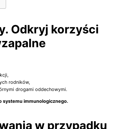
. Odkryj korzyści
wzapalne
cji,
ych rodników,
 górnymi drogami oddechowymi.
ego systemu immunologicznego.
owania w przypadku