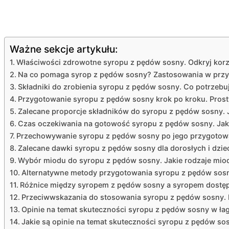
Ważne sekcje artykułu:
Właściwości zdrowotne syropu z pędów sosny. Odkryj korzy
Na co pomaga syrop z pędów sosny? Zastosowania w przy
Składniki do zrobienia syropu z pędów sosny. Co potrzeb
Przygotowanie syropu z pędów sosny krok po kroku. Pros
Zalecane proporcje składników do syropu z pędów sosny. J
Czas oczekiwania na gotowość syropu z pędów sosny. Jak 
Przechowywanie syropu z pędów sosny po jego przygotowa
Zalecane dawki syropu z pędów sosny dla dorosłych i dzie
Wybór miodu do syropu z pędów sosny. Jakie rodzaje miod
Alternatywne metody przygotowania syropu z pędów sosn
Różnice między syropem z pędów sosny a syropem dostę
Przeciwwskazania do stosowania syropu z pędów sosny. K
Opinie na temat skuteczności syropu z pędów sosny w ła
Jakie są opinie na temat skuteczności syropu z pędów so