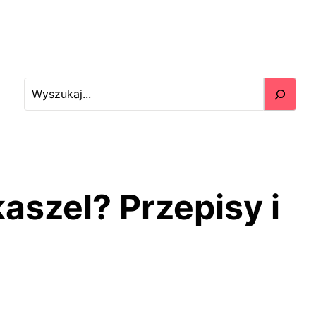
S
e
a
r
c
h
aszel? Przepisy i