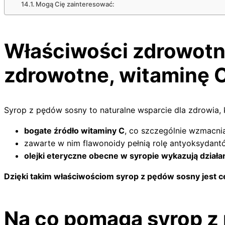
Mogą Cię zainteresować:
Właściwości zdrowotne
zdrowotne, witaminę C
Syrop z pędów sosny to naturalne wsparcie dla zdrowia, k
bogate źródło witaminy C
, co szczególnie wzmacni
zawarte w nim flawonoidy pełnią rolę antyoksydant
olejki eteryczne obecne w syropie wykazują dział
Dzięki takim właściwościom syrop z pędów sosny jest 
Na co pomaga syrop z