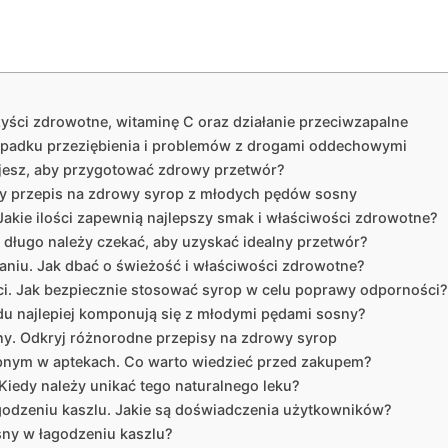
ści zdrowotne, witaminę C oraz działanie przeciwzapalne
padku przeziębienia i problemów z drogami oddechowymi
ujesz, aby przygotować zdrowy przetwór?
ty przepis na zdrowy syrop z młodych pędów sosny
akie ilości zapewnią najlepszy smak i właściwości zdrowotne?
długo należy czekać, aby uzyskać idealny przetwór?
niu. Jak dbać o świeżość i właściwości zdrowotne?
ci. Jak bezpiecznie stosować syrop w celu poprawy odporności?
u najlepiej komponują się z młodymi pędami sosny?
y. Odkryj różnorodne przepisy na zdrowy syrop
pnym w aptekach. Co warto wiedzieć przed zakupem?
iedy należy unikać tego naturalnego leku?
godzeniu kaszlu. Jakie są doświadczenia użytkowników?
sny w łagodzeniu kaszlu?