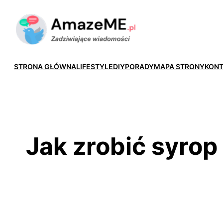
Przejdź
do
treści
STRONA GŁÓWNA
LIFESTYLE
DIY
PORADY
MAPA STRONY
KON
Jak zrobić syrop