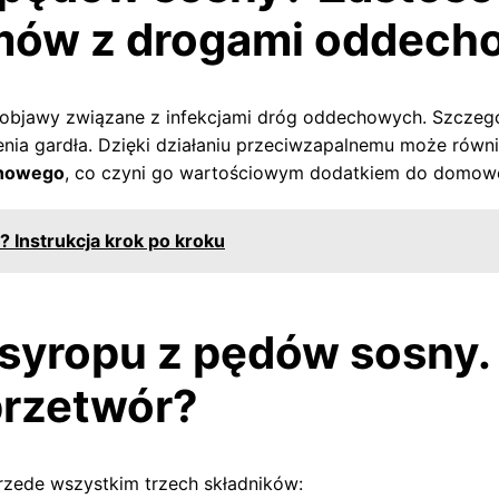
lemów z drogami oddec
i objawy związane z infekcjami dróg oddechowych. Szczegó
ienia gardła. Dzięki działaniu przeciwzapalnemu może równi
chowego
, co czyni go wartościowym dodatkiem do domow
? Instrukcja krok po kroku
a syropu z pędów sosny.
przetwór?
zede wszystkim trzech składników: