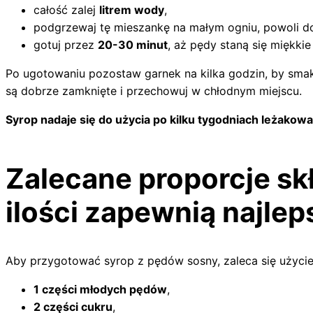
całość zalej
litrem wody
,
podgrzewaj tę mieszankę na małym ogniu, powoli d
gotuj przez
20-30 minut
, aż pędy staną się miękkie 
Po ugotowaniu pozostaw garnek na kilka godzin, by smak s
są dobrze zamknięte i przechowuj w chłodnym miejscu.
Syrop nadaje się do użycia po kilku tygodniach leżakowa
Zalecane proporcje sk
ilości zapewnią najle
Aby przygotować syrop z pędów sosny, zaleca się użycie
1 części młodych pędów
,
2 części cukru
,