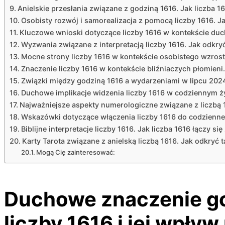
Anielskie przesłania związane z godziną 1616. Jak liczb
Osobisty rozwój i samorealizacja z pomocą liczby 1616. J
Kluczowe wnioski dotyczące liczby 1616 w kontekście duch
Wyzwania związane z interpretacją liczby 1616. Jak odkry
Mocne strony liczby 1616 w kontekście osobistego wzrostu
Znaczenie liczby 1616 w kontekście bliźniaczych płomien
Związki między godziną 1616 a wydarzeniami w lipcu 2024
Duchowe implikacje widzenia liczby 1616 w codziennym ż
Najważniejsze aspekty numerologiczne związane z liczbą 1
Wskazówki dotyczące włączenia liczby 1616 do codzienneg
Biblijne interpretacje liczby 1616. Jak liczba 1616 łączy s
Karty Tarota związane z anielską liczbą 1616. Jak odkryć 
Mogą Cię zainteresować:
Duchowe znaczenie god
liczby 1616 i jej wpływ