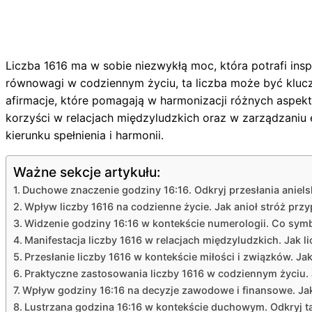
Liczba 1616 ma w sobie niezwykłą moc, która potrafi in
równowagi w codziennym życiu, ta liczba może być kluc
afirmacje, które pomagają w harmonizacji różnych aspekt
korzyści w relacjach międzyludzkich oraz w zarządzaniu emo
kierunku spełnienia i harmonii.
Ważne sekcje artykułu:
Duchowe znaczenie godziny 16:16. Odkryj przesłania anielski
Wpływ liczby 1616 na codzienne życie. Jak anioł stróż pr
Widzenie godziny 16:16 w kontekście numerologii. Co symbol
Manifestacja liczby 1616 w relacjach międzyludzkich. Jak li
Przesłanie liczby 1616 w kontekście miłości i związków. Ja
Praktyczne zastosowania liczby 1616 w codziennym życiu. 
Wpływ godziny 16:16 na decyzje zawodowe i finansowe. Ja
Lustrzana godzina 16:16 w kontekście duchowym. Odkryj ta