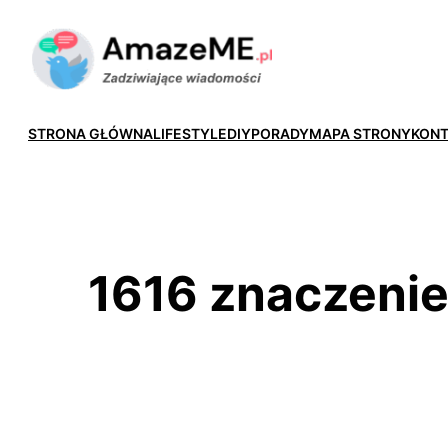
Przejdź
do
treści
STRONA GŁÓWNA
LIFESTYLE
DIY
PORADY
MAPA STRONY
KON
1616 znaczenie 