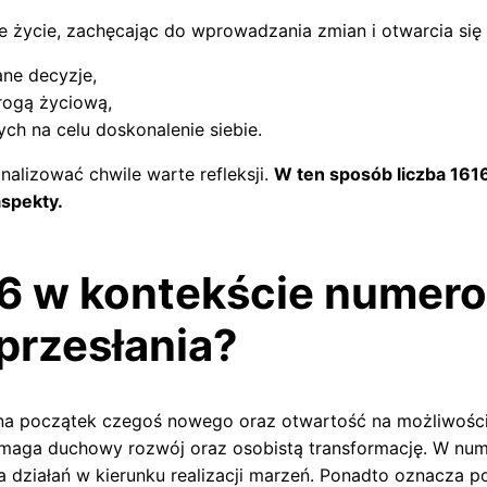
 życie, zachęcając do wprowadzania zmian i otwarcia się n
ne decyzje,
drogą życiową,
ych na celu doskonalenie siebie.
alizować chwile warte refleksji.
W ten sposób liczba 1616
spekty.
6 w kontekście numerol
 przesłania?
a początek czegoś nowego oraz otwartość na możliwości, 
maga duchowy rozwój oraz osobistą transformację. W numero
 działań w kierunku realizacji marzeń. Ponadto oznacza 