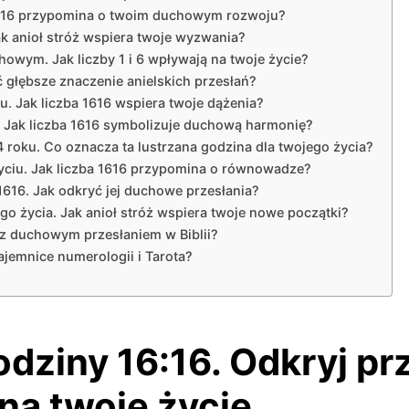
a 1616 przypomina o twoim duchowym rozwoju?
ak anioł stróż wspiera twoje wyzwania?
owym. Jak liczby 1 i 6 wpływają na twoje życie?
ć głębsze znaczenie anielskich przesłań?
. Jak liczba 1616 wspiera twoje dążenia?
i. Jak liczba 1616 symbolizuje duchową harmonię?
 roku. Co oznacza ta lustrzana godzina dla twojego życia?
yciu. Jak liczba 1616 przypomina o równowadze?
616. Jak odkryć jej duchowe przesłania?
o życia. Jak anioł stróż wspiera twoje nowe początki?
ię z duchowym przesłaniem w Biblii?
tajemnice numerologii i Tarota?
ziny 16:16. Odkryj prze
 na twoje życie