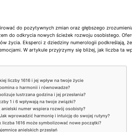
spirować do pozytywnych zmian oraz głębszego zrozumieni
zem do odkrycia nowych ścieżek rozwoju osobistego. Ofer
ów życia. Eksperci z dziedziny numerologii podkreślają, 
cjami. W artykule przyjrzymy się bliżej, jak liczba ta wpły
ej liczby 1616 i jej wpływ na twoje życie
zypomina o harmonii i równowadze?
izuje lustrzana godzina i jej przesłania?
czby 1 i 6 wpływają na twoje związki?
k anielski numer wspiera rozwój osobisty?
Jak wprowadzić harmonię i intuicję do swojej rutyny?
k liczba 1616 może symbolizować nowe początki?
jemnice anielskich przesłań