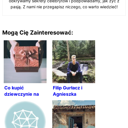
odkrywamy sekrety celebrytów i podpowiadamy, jak żyć z
pasją. Z nami nie przegapisz niczego, co warto wiedzieć!
Mogą Cię Zainteresować:
Co kupić
Filip Gurłacz i
dziewczynie na
Agnieszka
urodziny?
Kaczorowska –
Wyjątkowe
filmografia i
pomysły i
ciekawostki
inspiracje!