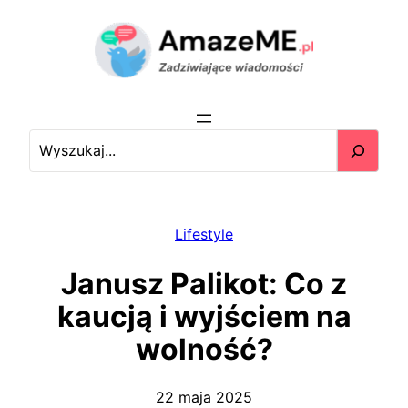
Przejdź
do
treści
S
e
a
r
c
Lifestyle
h
Janusz Palikot: Co z
kaucją i wyjściem na
wolność?
22 maja 2025