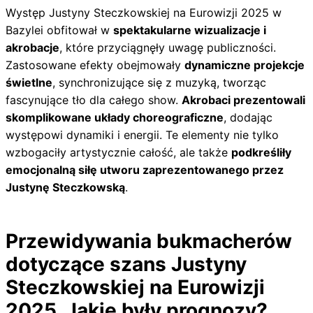
Występ Justyny Steczkowskiej na Eurowizji 2025 w
Bazylei obfitował w
spektakularne wizualizacje i
akrobacje
, które przyciągnęły uwagę publiczności.
Zastosowane efekty obejmowały
dynamiczne projekcje
świetlne
, synchronizujące się z muzyką, tworząc
fascynujące tło dla całego show.
Akrobaci prezentowali
skomplikowane układy choreograficzne
, dodając
występowi dynamiki i energii. Te elementy nie tylko
wzbogaciły artystycznie całość, ale także
podkreśliły
emocjonalną siłę utworu zaprezentowanego przez
Justynę Steczkowską
.
Przewidywania bukmacherów
dotyczące szans Justyny
Steczkowskiej na Eurowizji
2025. Jakie były prognozy?