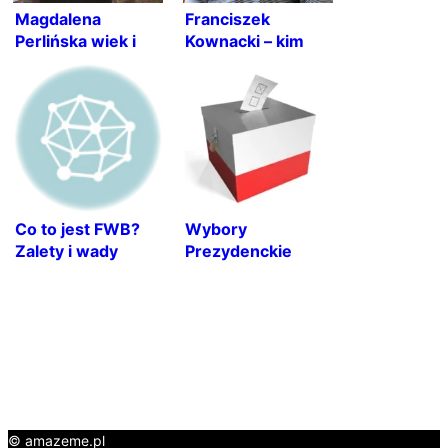
Magdalena
Franciszek
Perlińska wiek i
Kownacki – kim
kariera w „Tańcu z
jest syn Gabrieli
Gwiazdami
Kownackiej?
Co to jest FWB?
Wybory
Zalety i wady
Prezydenckie
relacji „friends
2025: Oficjalne
with benefits
Wyniki I Tura
Wyborów
© amazeme.pl