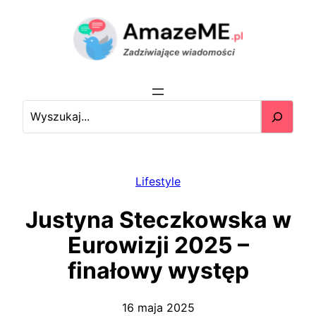
Przejdź
do
treści
S
e
a
r
c
Lifestyle
h
Justyna Steczkowska w
Eurowizji 2025 –
finałowy występ
16 maja 2025