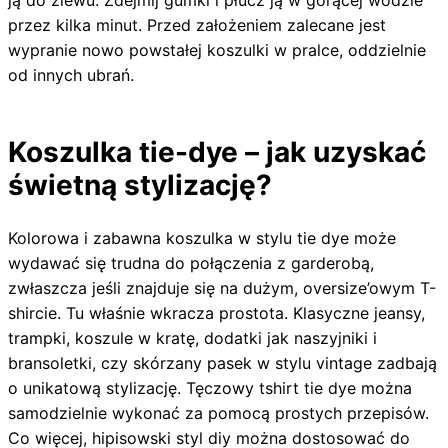
ją do zlewu. Zdejmij gumki i płucz ją w gorącej wodzie
przez kilka minut. Przed założeniem zalecane jest
wypranie nowo powstałej koszulki w pralce, oddzielnie
od innych ubrań.
Koszulka tie-dye – jak uzyskać
świetną stylizację?
Kolorowa i zabawna koszulka w stylu tie dye może
wydawać się trudna do połączenia z garderobą,
zwłaszcza jeśli znajduje się na dużym, oversize’owym T-
shircie. Tu właśnie wkracza prostota. Klasyczne jeansy,
trampki, koszule w kratę, dodatki jak naszyjniki i
bransoletki, czy skórzany pasek w stylu vintage zadbają
o unikatową stylizację. Tęczowy tshirt tie dye można
samodzielnie wykonać za pomocą prostych przepisów.
Co więcej, hipisowski styl diy można dostosować do