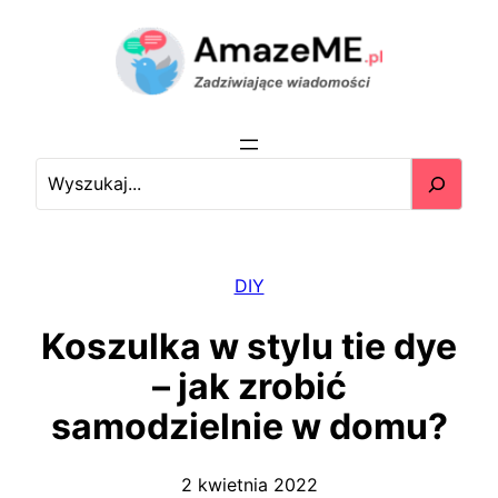
Przejdź
do
treści
S
e
a
r
c
DIY
h
Koszulka w stylu tie dye
– jak zrobić
samodzielnie w domu?
2 kwietnia 2022