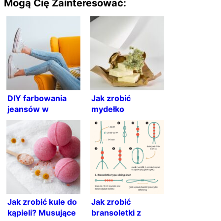
Mogą Cię Zainteresować:
DIY farbowania
Jak zrobić
jeansów w
mydełko
kolorowe plamy i
glicerynowe?
inne pomysły na
Mydło glicerynowe
przerobienie
DIY
starych spodni!
Jak zrobić kule do
Jak zrobić
kąpieli? Musujące
bransoletki z