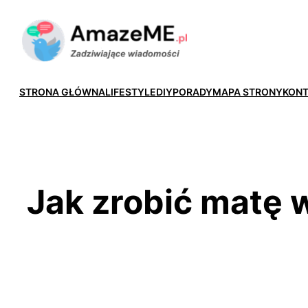
Przejdź
do
treści
STRONA GŁÓWNA
LIFESTYLE
DIY
PORADY
MAPA STRONY
KON
Jak zrobić matę 