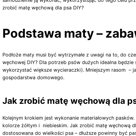
samodzielnie ją wykonać, wykorzystując do tego celu pr
zrobić matę węchową dla psa DIY?
Podstawa maty – zabaw
Podłoże maty musi być wytrzymałe z uwagi na to, do cze
węchowej DIY? Dla potrzeb psów dużych idealna będzie
wykorzystać większe wycieraczki). Mniejszym rasom – ja
gospodarstwa domowego.
Jak zrobić matę węchową dla ps
Kolejnym krokiem jest wykonanie materiałowych pasków. D
kolorze żółtym i niebieskim. Jak zrobić matę węchową d
dostosowana do wielkości psa – dłuższe powinny być pas