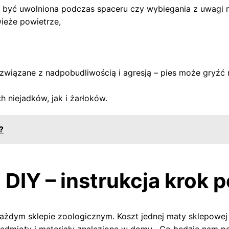
 być uwolniona podczas spaceru czy wybiegania z uwagi n
wieże powietrze,
związane z nadpobudliwością i agresją – pies może gryźć
 niejadków, jak i żarłoków.
?
DIY – instrukcja krok p
żdym sklepie zoologicznym. Koszt jednej maty sklepowej