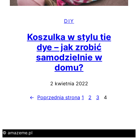
DIY
Koszulka w stylu tie
dye – jak zrobić
samodzielnie w
domu?
2 kwietnia 2022
←
Poprzednia strona
1
2
3
4
© amazeme.pl