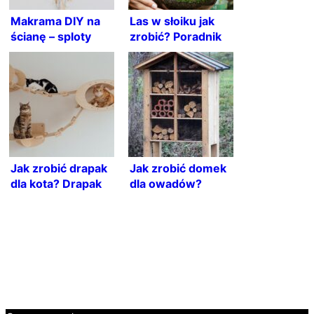
Makrama DIY na
Las w słoiku jak
ścianę – sploty
zrobić? Poradnik
podbijają social
krok po kroku.
media
Leśny ogród na
wyciągnięcie ręki.
Jakie rośliny
wybrać?
Jak zrobić drapak
Jak zrobić domek
dla kota? Drapak
dla owadów?
dla kota DIY
Pożyteczne owady
w ogrodzie