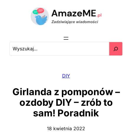
Przejdź
do
treści
S
e
a
r
c
DIY
h
Girlanda z pomponów –
ozdoby DIY – zrób to
sam! Poradnik
18 kwietnia 2022