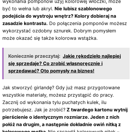
wykonania pomponów użyj kolorowej włóczki, może
być to wełna lub akryl.
Nie lubisz szablonowego
podejścia do wystroju wnętrz? Kolory dobieraj na
zasadzie kontrastu.
Do połączenia pomponów możesz
wykorzystać ozdobny sznurek. Dobrym pomysłem
może okazać się także kolorowa wstążka.
Koniecznie przeczytaj:
Jakie rękodzieło najlepiej
się sprzedaje? Co zrobić własnoręcznie i
sprzedawać? Oto pomysły na biznes!
Jak stworzyć girlandę? Gdy już masz przygotowane
wszystkie materiały, możesz przystąpić do pracy.
Zacznij od wykonania tylu puchatych kulek, ilu
potrzebujesz. Jak je zrobić?
Z twardego kartonu wytnij
pierścienie o identycznym rozmiarze. Jeden z nich
połóż na drugim, a następnie dokładnie owiń nitką z
kolorowego motka.
Nie szczędź kolorowych nitek –